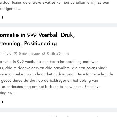
aardoor teams defensieve zwaktes kunnen benutten terwijl ze een
erdedigende…
e
Formatie in 9v9 Voetbal: Druk,
teuning, Positionering
hitfield
5 months ago
0
26 mins
ormatie in 9v9 voetbal is een tactische opstelling met twee
s, drie middenvelders en drie aanvallers, die een balans vindt
vallend spel en controle op het middenveld. Deze formatie legt de
 gecoördineerde druk op de baldrager en het belang van
jke ondersteuning om het balbezit te herwinnen. Effectieve
king en…
e