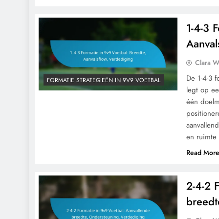
1-4-3 
Aanval
Clara W
De 1-4-3 f
FORMATIE STRATEGIEËN IN 9V9 VOETBAL
legt op e
één doelm
positioner
aanvallen
en ruimte
Read Mor
2-4-2 
breedt