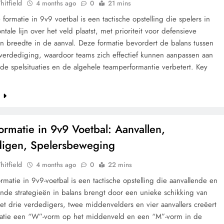
hitfield
4 months ago
0
21 mins
 formatie in 9v9 voetbal is een tactische opstelling die spelers in
ntale lijn over het veld plaatst, met prioriteit voor defensieve
 en breedte in de aanval. Deze formatie bevordert de balans tussen
 verdediging, waardoor teams zich effectief kunnen aanpassen aan
nde spelsituaties en de algehele teamperformantie verbetert. Key
e
rmatie in 9v9 Voetbal: Aanvallen,
igen, Spelersbeweging
hitfield
4 months ago
0
22 mins
matie in 9v9-voetbal is een tactische opstelling die aanvallende en
nde strategieën in balans brengt door een unieke schikking van
et drie verdedigers, twee middenvelders en vier aanvallers creëert
atie een “W”-vorm op het middenveld en een “M”-vorm in de