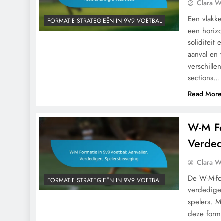
Clara W
Een vlakke
FORMATIE STRATEGIEËN IN 9V9 VOETBAL
een horizo
soliditeit
aanval en
verschille
sections…
Read Mor
W-M Fo
Verded
Clara W
De W-M-for
FORMATIE STRATEGIEËN IN 9V9 VOETBAL
verdedige
spelers. M
deze form