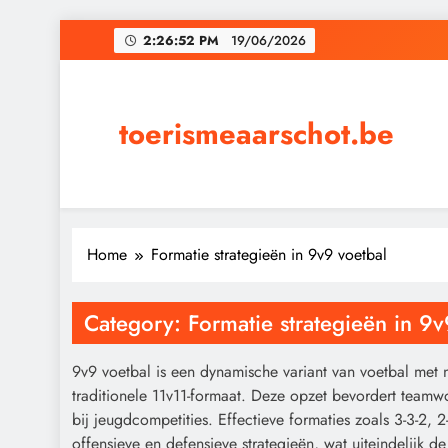
Skip
2:26:53 PM
19/06/2026
to
content
toerismeaarschot.be
Home
Formatie strategieën in 9v9 voetbal
Category:
Formatie strategieën in 9v
9v9 voetbal is een dynamische variant van voetbal met 
traditionele 11v11-formaat. Deze opzet bevordert teamw
bij jeugdcompetities. Effectieve formaties zoals 3-3-2, 2
offensieve en defensieve strategieën, wat uiteindelijk 