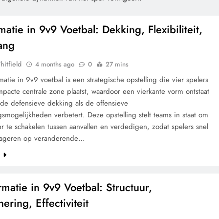
atie in 9v9 Voetbal: Dekking, Flexibiliteit,
ang
hitfield
4 months ago
0
27 mins
atie in 9v9 voetbal is een strategische opstelling die vier spelers
pacte centrale zone plaatst, waardoor een vierkante vorm ontstaat
 de defensieve dekking als de offensieve
smogelijkheden verbetert. Deze opstelling stelt teams in staat om
r te schakelen tussen aanvallen en verdedigen, zodat spelers snel
eageren op veranderende…
e
rmatie in 9v9 Voetbal: Structuur,
nering, Effectiviteit