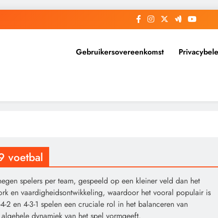
Gebruikersovereenkomst
Privacybele
9 voetbal
negen spelers per team, gespeeld op een kleiner veld dan het
ork en vaardigheidsontwikkeling, waardoor het vooral populair is
-4-2 en 4-3-1 spelen een cruciale rol in het balanceren van
de algehele dynamiek van het spel vormgeeft.