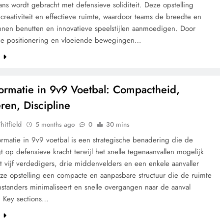
alans wordt gebracht met defensieve soliditeit. Deze opstelling
creativiteit en effectieve ruimte, waardoor teams de breedte en
nnen benutten en innovatieve speelstijlen aanmoedigen. Door
e positionering en vloeiende bewegingen…
e
Formatie in 9v9 Voetbal: Compactheid,
ren, Discipline
hitfield
5 months ago
0
30 mins
ormatie in 9v9 voetbal is een strategische benadering die de
t op defensieve kracht terwijl het snelle tegenaanvallen mogelijk
 vijf verdedigers, drie middenvelders en een enkele aanvaller
eze opstelling een compacte en aanpasbare structuur die de ruimte
nstanders minimaliseert en snelle overgangen naar de aanval
. Key sections…
e