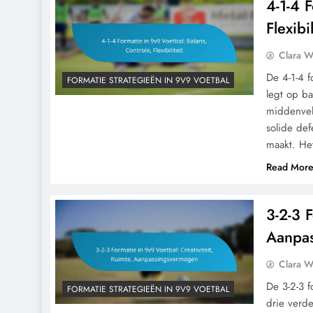
4-1-4 
Flexibil
Clara W
De 4-1-4 f
FORMATIE STRATEGIEËN IN 9V9 VOETBAL
legt op ba
middenvel
solide def
maakt. He
Read Mor
3-2-3 F
Aanpa
Clara W
De 3-2-3 f
FORMATIE STRATEGIEËN IN 9V9 VOETBAL
drie verde