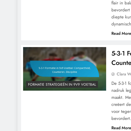
flair in b
bevordert 
diepte ku
dynamisch
Read Mor
5-3-1 
Counte
Clara W
De 5-3-1 f
FORMATIE STRATEGIEËN IN 9V9 VOETBAL
nadruk leg
maakt. Met
creëert d
voor tege
bevordert
Read Mor