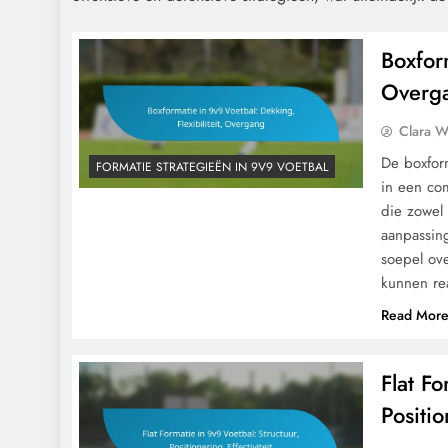
Boxform
Overg
Clara W
De boxform
FORMATIE STRATEGIEËN IN 9V9 VOETBAL
in een com
die zowel
aanpassing
soepel ove
kunnen r
Read Mor
Flat Fo
Positio