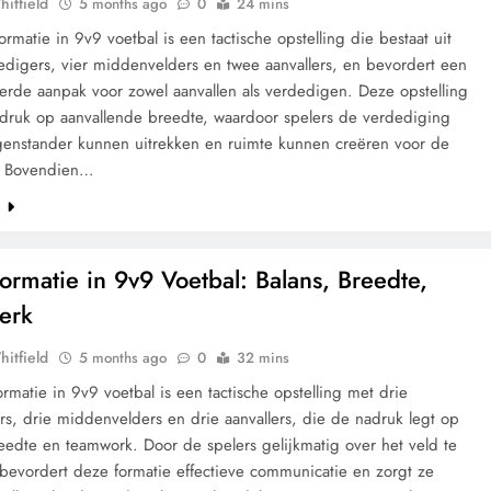
hitfield
5 months ago
0
24 mins
ormatie in 9v9 voetbal is een tactische opstelling die bestaat uit
edigers, vier middenvelders en twee aanvallers, en bevordert een
erde aanpak voor zowel aanvallen als verdedigen. Deze opstelling
adruk op aanvallende breedte, waardoor spelers de verdediging
genstander kunnen uitrekken en ruimte kunnen creëren voor de
s. Bovendien…
e
Formatie in 9v9 Voetbal: Balans, Breedte,
erk
hitfield
5 months ago
0
32 mins
ormatie in 9v9 voetbal is een tactische opstelling met drie
s, drie middenvelders en drie aanvallers, die de nadruk legt op
eedte en teamwork. Door de spelers gelijkmatig over het veld te
 bevordert deze formatie effectieve communicatie en zorgt ze