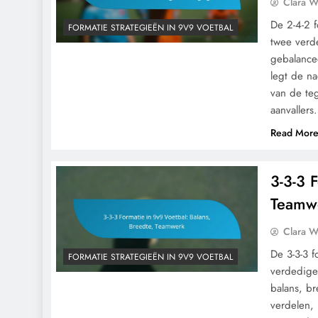
Clara W
De 2-4-2 f
FORMATIE STRATEGIEËN IN 9V9 VOETBAL
twee verd
gebalance
legt de n
van de te
aanvaller
Read Mor
3-3-3 
Teamw
Clara W
De 3-3-3 f
FORMATIE STRATEGIEËN IN 9V9 VOETBAL
verdediger
balans, br
verdelen,