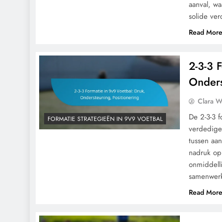
aanval, w
solide v
Read Mor
2-3-3 
Onders
Clara W
De 2-3-3 f
FORMATIE STRATEGIEËN IN 9V9 VOETBAL
verdediger
tussen aan
nadruk op
onmiddelli
samenwer
Read Mor